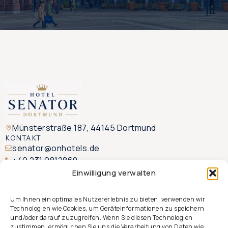
Münsterstraße 187, 44145 Dortmund
KONTAKT
senator@onhotels.de
+49 231 9812860
WhatsApp-Chat starten
Einwilligung verwalten
MENU
Startseite
Um Ihnen ein optimales Nutzererlebnis zu bieten, verwenden wir
Technologien wie Cookies, um Geräteinformationen zu speichern
Zimmer
und/oder darauf zuzugreifen. Wenn Sie diesen Technologien
Lage & Umgebung
zustimmen, ermöglichen Sie uns die Verarbeitung von Daten wie